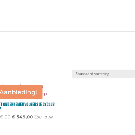
Aanbieding!
xt ondernemen volgens je cyclus
p
Oorspronkelijke
Huidige
9,00
€
549,00
Excl. btw
prijs
prijs
was:
is: