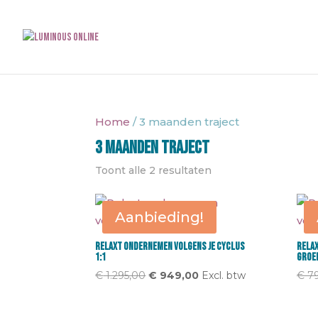
Home
/ 3 maanden traject
3 maanden traject
Toont alle 2 resultaten
Aanbieding!
Relaxt ondernemen volgens je cyclus
Rela
1:1
groe
Oorspronkelijke
Huidige
€
1.295,00
€
949,00
Excl. btw
€
79
prijs
prijs
was:
is: